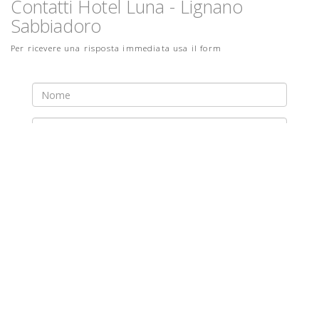
Contatti Hotel Luna - Lignano
Sabbiadoro
Per ricevere una risposta immediata usa il form
Nome
email
Telefono
Giorno
Giorno
check-
check-
in
out
Adulti
Bambini
Dettagli